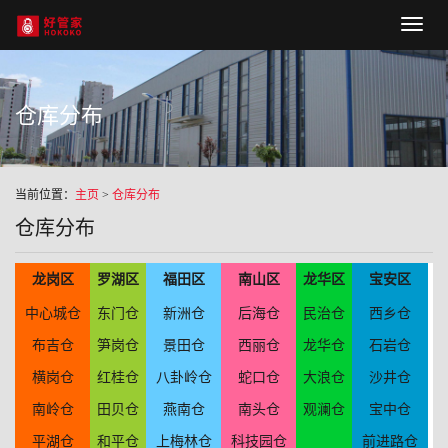
Hoko
naviga
仓库分布
当前位置：
主页
>
仓库分布
仓库分布
龙岗区
罗湖区
福田区
南山区
龙华区
宝安区
中心城仓
东门仓
新洲仓
后海仓
民治仓
西乡仓
布吉仓
笋岗仓
景田仓
西丽仓
龙华仓
石岩仓
横岗仓
红桂仓
八卦岭仓
蛇口仓
大浪仓
沙井仓
南岭仓
田贝仓
燕南仓
南头仓
观澜仓
宝中仓
平湖仓
和平仓
上梅林仓
科技园仓
前进路仓