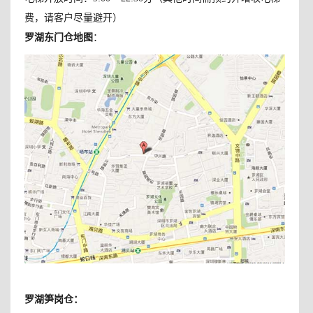
费，请客户尽量避开）
罗湖东门仓地图
：
罗湖笋岗仓
：