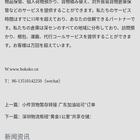
物品保管、個人荷物預かり、貨物積み替え、対外貿易貨物倉庫保
管などのサービスを提供することができます。私たちのサービス
時間はすでに
15
年を超えており、あなたの信頼できるパートナーで
す。私たちの倉庫は深センのすべての地域に分布しており、訪問預
かり、梱包、運搬、代行コールサービスを提供することができま
す。お客様は万回を超えています。
W:www.hokoko.cn
T
：
86-13510142250
（
wechat
）
上一篇：小件货物暂存转接 广东加油站可“订单
下一篇：深圳物流枢纽“黄金1公里”共享仓储：
新闻资讯