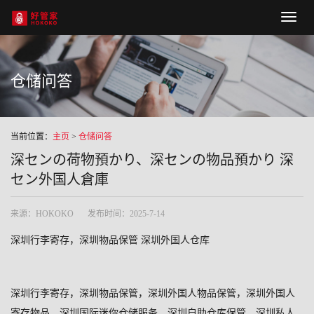
Hoko
naviga
仓储问答
当前位置：
主页
>
仓储问答
深センの荷物預かり、深センの物品預かり 深
セン外国人倉庫
来源：HOKOKO
发布时间：2025-7-14
深圳行李寄存，深圳物品保管
深圳外国人仓库
深圳行李寄存，深圳物品保管，深圳外国人物品保管，深圳外国人
寄存物品，深圳国际迷你仓储服务，深圳自助仓库保管，深圳私人