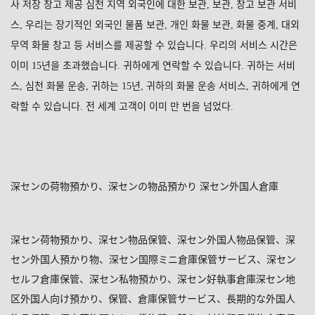
사
저장
창고
제공
심천
지역
외국인에
대한
보관
보관
창고
보관
서비
,
,
스
우리는
장기적인
외국인
물품
보관
개인
화물
보관
화물
중계
대외
,
,
,
,
무역
화물
창고
등
서비스를
제공할
수
있습니다
우리의
서비스
시간은
.
이미
년을
초과했습니다
귀하에게
연락할
수
있습니다
귀하는
서비
15
.
.
스
심천
화물
운송
귀하는
년
귀하의
화물
운송
서비스
귀하에게
연
,
,
15
,
,
락할
수
있습니다
전
세계
고객이
이미
만
번을
넘었다
.
.
深センの荷物預かり、深センの物品預かり
深セン外国人倉庫
深セン荷物預かり、深セン物品保管、深セン外国人物品保管、深
セン外国人預かり物、深セン国際ミニ倉庫保管サービス、深セン
セルフ倉庫保管、深セン私物預かり、深セン好執事倉庫深セン地
区外国人向け預かり、保管、倉庫保管サービス、長期的な外国人