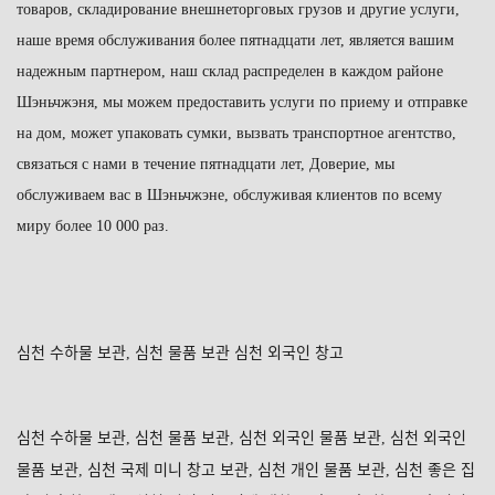
товаров, складирование внешнеторговых грузов
и
другие услуги,
наше время обслуживания более пятнадцати лет, является вашим
надежным партнером, наш склад распределен в каждом районе
Шэньчжэня, мы можем предоставить услуги по приему и отправке
на дом, может упаковать сумки, вызвать транспортное агентст
во
,
связаться с нами в течение пятнадцати лет, Доверие, мы
обслуживаем вас в Шэньчжэне, обслуживая клиентов по всему
миру более 10 000 раз.
심천
수하물
보관
심천
물품
보관
심천
외국인
창고
,
심천
수하물
보관
심천
물품
보관
심천
외국인
물품
보관
심천
외국인
,
,
,
물품
보관
심천
국제
미니
창고
보관
심천
개인
물품
보관
심천
좋은
집
,
,
,