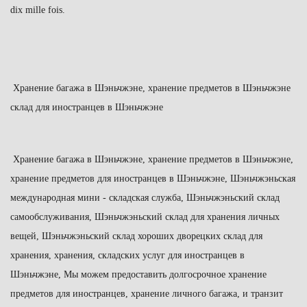
dix mille fois.
Хранение
багажа в Шэньчжэне, хранение предметов в Шэньчжэне
склад для иностранцев в Шэньчжэне
Хранение
багажа в Шэньчжэне, хранение предметов в Шэньчжэне,
хранение предметов для иностранцев в Шэньчжэне, Шэньчжэньская
международная мини - складская служба, Шэньчжэньский склад
самообслуживания, Шэньчжэньский склад для хранения личных
вещей, Шэньчжэн
ьский
склад хороших дворецких склад для
хранения, хранения, складских услуг для иностранцев в
Шэньчжэне, Мы можем предоставить долгосрочное хранение
предметов для иностранцев, хранение личного багажа, и транзит