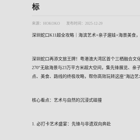
标
来源：HOKOKO
发布时间：2025-12-29
深圳蛇口
K11
超全攻略｜海滨艺术
+
亲子遛娃
+
海景美食
深圳蛇口再添文旅王牌！粤港澳大湾区首个三栖融合文
270
°无敌海景与
23
万平方米超大空间，集先锋展览、亲
点、美食、路线的终极攻略，帮你高效玩转这座“海边艺
核心看点：艺术与自然的沉浸式碰撞
1.
必打卡艺术盛宴：先锋与非遗双向奔赴