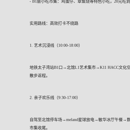
- B1
层小吃市集：鸡蛋仔、章鱼烧等特色小吃，
20
元吃
实用路线：高效打卡不绕路
1.
艺术沉浸线（
10:00-18:00
）
地铁太子湾站
B1
口→北馆
L1
艺术集市→
K11 HACC
文化
散步返程。
2.
亲子欢乐线（
9:30-17:00
）
自驾至北馆停车场→
meland
星球放电→敏华冰厅午餐→
市集收尾。