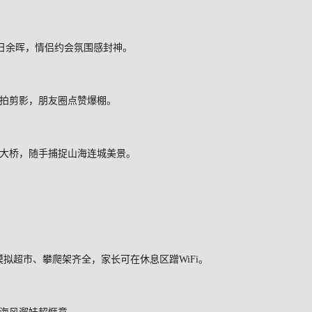
日余晖，情侣约会氛围感封神。
拍剪影，朋友圈点赞爆棚。
大桥，随手捕捉山海连城美景。
模拟超市、攀爬架齐全，家长可在休息区蹭
WiFi
。