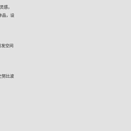
灵感，
作品，设
引发空间
史努比波