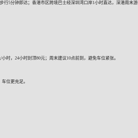
步行
5
分钟即达；香港市区跨境巴士经深圳湾口岸
1
小时直达，深港周末游
元
/
小时，
24
小时封顶
80
元；周末建议
10
点前到，避免车位紧张。
，车位更充足。