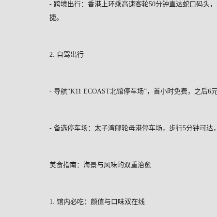
-
跨境出行：香港上环乘高速客轮
50
分钟直达蛇口码头，
捷。
2.
自驾出行
-
导航“
K11 ECOAST
北馆停车场”，首小时免费，之后
6
-
备选停车场：太子湾邮轮母港停车场，步行
5
分钟可达
美食指南：海景与风味的双重治愈
1.
馆内必吃：颜值与口味双在线