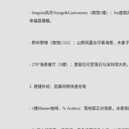
- fengyue
风月
Voyage&Gastronomy
（南馆
1
楼）：
Ins
度假
幸福感爆棚。
-
黔岭野燎（南馆
L521
）：山野风露台可看海景，木姜
- 270
°海景餐厅（
5
楼）：靠窗位可赏落日与深圳湾大桥
2.
便捷补给：逛展间隙快速充电
- 1
楼
Manner
咖啡、
% Arabica
：落地窗正对海景，冰拿铁