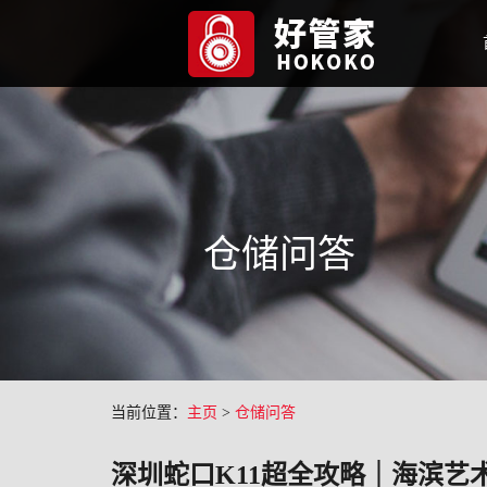
仓储问答
当前位置：
主页
>
仓储问答
深圳蛇口K11超全攻略｜海滨艺