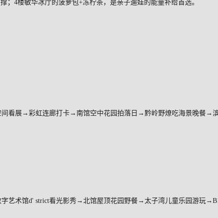
到撑；
4
楼敏华冰厅的菠萝包
+
冻柠茶，是亲子遛娃的能量补给首选。
空间看展→彩虹连廊打卡→南馆空中花园拍落日→黔岭野燎吃海景晚餐→
数字艺术馆
d' strict
看光影秀→北馆屋顶花园野餐→太子湾儿童乐园游玩→
B