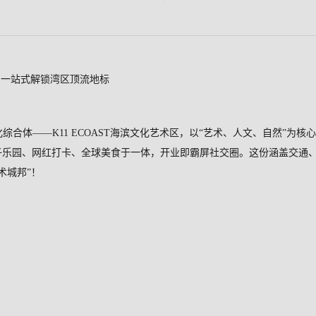
，一站式解锁湾区顶流地标
化综合体——
K11 ECOAST
海滨文化艺术区，以“艺术、人文、自然”为核
子乐园、网红打卡、全球美食于一体，开业即霸屏社交圈。这份涵盖交通
术城邦”！