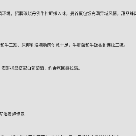
风环境，招牌碳烧丹佛牛排鲜嫩入味，曼谷蛋包饭充满异域风情，甜品蜂
子和牛三筋、原椰乳浸胸肋肉创意十足，牛肝菌和牛饭香到连炫三碗。
，海鲜拼盘搭配白葡萄酒，约会氛围感拉满。
配海景超惬意。