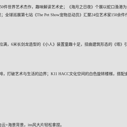
50
件世界艺术杰作，趣味解读艺术史；《海月之日夜》个展以蛇口渔港为
思；全球巡展第七站《
The Pet Show
宠物总动员》汇聚
24
位艺术家
150
余件
拉满，
6
米长剑龙造型的《小人》装置童趣十足，扭曲建筑形态的《塔》
咖啡，打破艺术与生活的边界；
K11 HACC
文化空间的白色旋转楼梯，搭配
白云
+
海景背景，
ins
风大片轻松拿捏。