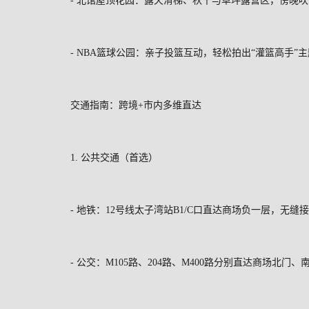
-
北馆屋顶花园：露天滑梯、秋千与草坪露营区，傍晚吹
- NBA
篮球公园：亲子投篮互动，轻松拍出“灌篮高手”
交通指南：跨境
+
市内多维直达
1.
公共交通（首选）
-
地铁：
12
号线太子湾站
B1/C
口直达商场负一层，无缝接
-
公交：
M105
路、
204
路、
M400
路分别直达商场北门、