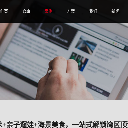
首 页
仓库
案例
方案
我们
新闻
术+亲子遛娃+海景美食，一站式解锁湾区顶