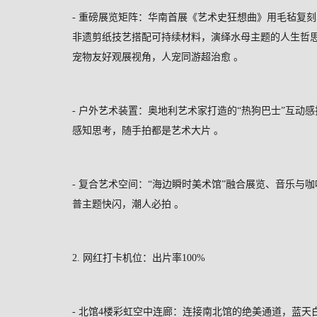
-
重磅展览矩阵：华南首展《艺术史狂想曲》用毛毡复刻
非遗剪纸技艺搭配可持续材料，演绎水母主题的人生哲
宠物友好观展视角，人宠同游超治愈
。
-
户外艺术装置：奥地利艺术家打造的“热狗巴士”互动感
感知思考，随手拍都是艺术大片
。
-
复合艺术空间：“海边瞬时美术馆”融合展览、音乐与
普主题快闪，潮人必拍
。
2.
网红打卡机位：出片率
100%
-
北馆
4
楼彩虹空中连廊：连接南北馆的绝美通道，蓝天