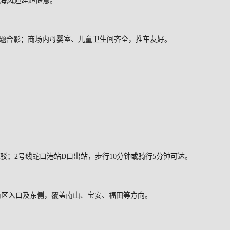
海风遛娃超惬意。
主题合影；商场内母婴室、儿童卫生间齐全，推车友好。
驳；
2
号线蛇口港站
D
口出站，步行
10
分钟或骑行
5
分钟可达。
南区入口及东侧，覆盖南山、宝安、福田等方向。