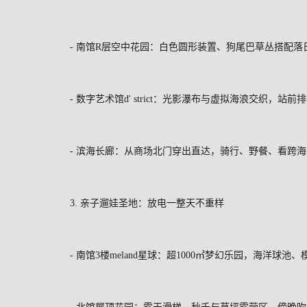
-
南馆
R
层空中花园：白色圆形装置、狗尾巴草丛搭配落
-
数字艺术馆
d' strict
：光影瀑布与虚拟海浪交织，站前排
-
滨海长廊：从商场北门穿出直达，骑行、野餐、看跨海
3.
亲子遛娃圣地：放电一整天不重样
-
南馆
3
楼
meland
星球：超
1000
㎡梦幻乐园，海洋球池、