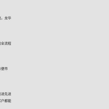
岗，龙华
的全流程
方便市
引进先进
客户都能