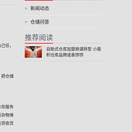
>
新闻动态
>
仓储问答
推荐阅读
为己任，
自助式仓库加盟商谋转型 小面
积仓库品牌成香饽饽
，把仓储
仓存服务
庭杂物保
集货收货